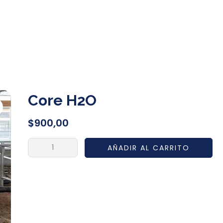
Core H2O
$
900,00
AÑADIR AL CARRITO